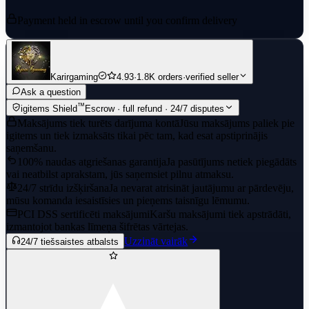
Payment held in escrow until you confirm delivery
Karirgaming
4.93
·
1.8K orders
·
verified seller
Ask a question
™
igitems Shield
Escrow · full refund · 24/7 disputes
Maksājums tiek turēts darījuma kontā
Jūsu maksājums paliek pie
igitems un tiek izmaksāts tikai pēc tam, kad esat apstiprinājis
saņemšanu.
100% naudas atgriešanas garantija
Ja pasūtījums netiek piegādāts
vai neatbilst aprakstam, jūs saņemsiet pilnu atmaksu.
24/7 strīdu izšķiršana
Ja nevarat atrisināt jautājumu ar pārdevēju,
mūsu komanda iesaistīsies un pieņems taisnīgu lēmumu.
PCI DSS sertificēti maksājumi
Karšu maksājumi tiek apstrādāti,
izmantojot bankas līmeņa šifrētas vārtejas.
Uzzināt vairāk
24/7 tiešsaistes atbalsts