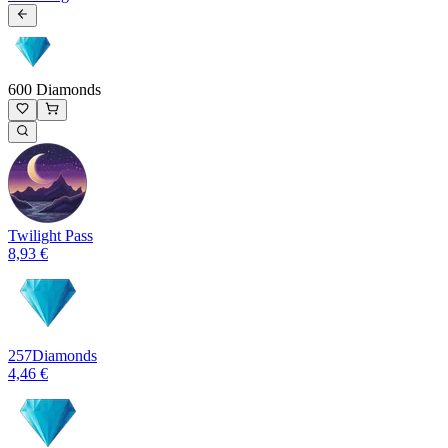
600 Diamonds
Twilight Pass
8,93 €
257
Diamonds
4,46 €