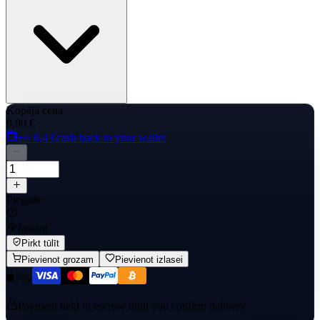
Kopējā cena
9,90 €
+≈ 0,4 €
cash back to your wallet
Piegāde
Instant
Pirkt tūlīt
Pievienot grozam
Pievienot izlasei
Payment held in escrow until you confirm delivery