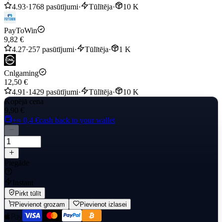
4.93
·
1768 pasūtījumi
·
Tūlītēja
·
10 K
PayToWin
9,82 €
4.27
·
257 pasūtījumi
·
Tūlītēja
·
1 K
Cnlgaming
12,50 €
4.91
·
1429 pasūtījumi
·
Tūlītēja
·
10 K
Kopējā cena
9,90 €
+≈ 0,4 €
cash back to your wallet
Piegāde
Instant
Pirkt tūlīt
Pievienot grozam
Pievienot izlasei