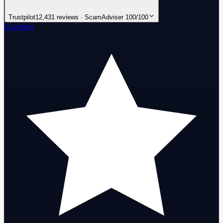
Trustpilot
12,431 reviews · ScamAdviser 100/100
Excellent