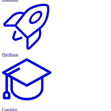
PlayBoost
Coaching