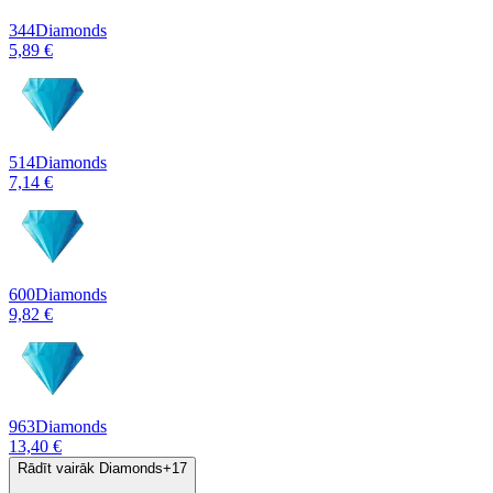
344
Diamonds
5,89 €
514
Diamonds
7,14 €
600
Diamonds
9,82 €
963
Diamonds
13,40 €
Rādīt vairāk Diamonds
+
17