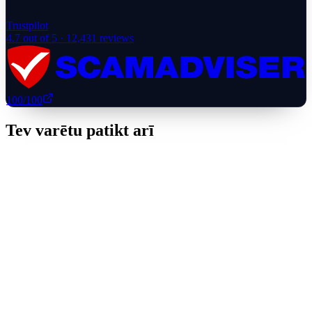
Trustpilot
4.7
out of 5 ·
12,431
reviews
100
/100
Tev varētu patikt arī