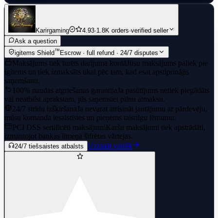
Karirgaming
4.93
·
1.8K orders
·
verified seller
Ask a question
™
igitems Shield
Escrow · full refund · 24/7 disputes
Maksājums tiek turēts darījuma kontā
Jūsu maksājums paliek pie
igitems un tiek izmaksāts tikai pēc tam, kad esat apstiprinājis
saņemšanu.
100% naudas atgriešanas garantija
Ja pasūtījums netiek piegādāts
vai neatbilst aprakstam, jūs saņemsiet pilnu atmaksu.
24/7 strīdu izšķiršana
Ja nevarat atrisināt jautājumu ar pārdevēju,
mūsu komanda iesaistīsies un pieņems taisnīgu lēmumu.
PCI DSS sertificēti maksājumi
Karšu maksājumi tiek apstrādāti,
izmantojot bankas līmeņa šifrētas vārtejas.
Uzzināt vairāk
24/7 tiešsaistes atbalsts