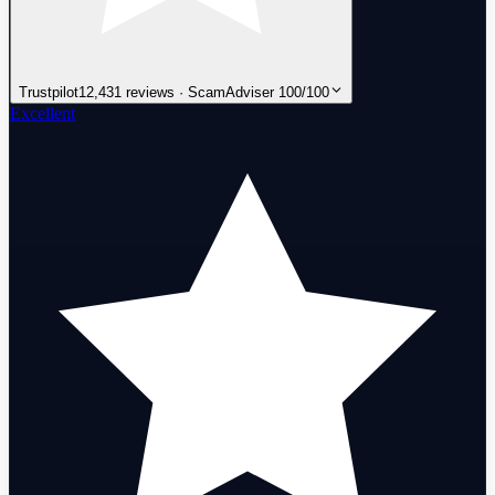
Trustpilot
12,431 reviews · ScamAdviser 100/100
Excellent