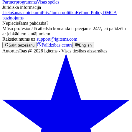
Partnerprogramma
Visas spēles
Juridiskā informācija
Lietošanas noteikumi
Privātuma politika
Refund Policy
DMCA
paziņojums
Nepieciešama palīdzība?
Mūsu profesionālā atbalsta komanda ir pieejama 24/7, lai palīdzētu
ar jebkādiem jautājumiem.
Rakstiet mums uz
support@igitems.com
Palīdzības centrs
Sākt tērzēšanu
English
Autortiesības @ 2026 igitems - Visas tiesības aizsargātas