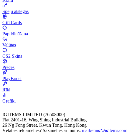
Konti
Spēļu atslēgas
Gift Cards
Papildināšana
Valūtas
CS2 Skins
Preces
PlayBoost
Rīki
Grafiki
IGITEMS LIMITED (76508000)
Flat 2401-16, Wing Shing Industrial Building
26 Ng Fong Street, Kwun Tong, Hong Kong
Vēlaties reklamēties? Sazinieties ar mums:
marketing@igitems.com