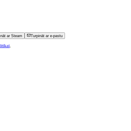
ināt ar Steam
Turpināt ar e-pastu
itikai
.