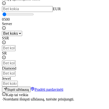
EUR
0
500
Server
SSR
SR
Diamond
Jewel
Pradėti pardavinėti
Siųsti užklausą
Kaip tai veikia
·
Norėdami išsiųsti užklausą, turėsite prisijungti.