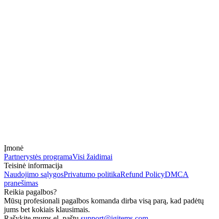
Įmonė
Partnerystės programa
Visi žaidimai
Teisinė informacija
Naudojimo sąlygos
Privatumo politika
Refund Policy
DMCA
pranešimas
Reikia pagalbos?
Mūsų profesionali pagalbos komanda dirba visą parą, kad padėtų
jums bet kokiais klausimais.
Rašykite mums el. paštu
support@igitems.com