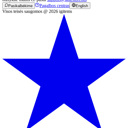
Pagalbos centras
Pasikalbėkime
English
Visos teisės saugomos @ 2026 igitems