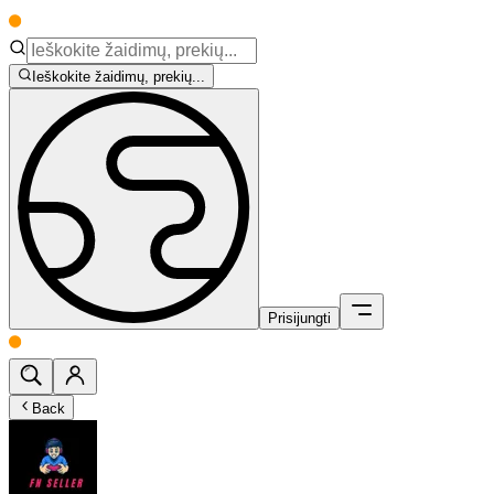
Ieškokite žaidimų, prekių...
Prisijungti
Back