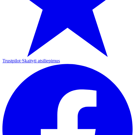
Trustpilot
·
Skaityti atsiliepimus