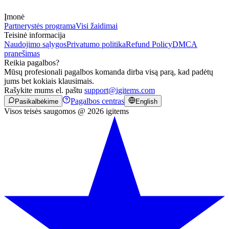
Įmonė
Partnerystės programa
Visi žaidimai
Teisinė informacija
Naudojimo sąlygos
Privatumo politika
Refund Policy
DMCA
pranešimas
Reikia pagalbos?
Mūsų profesionali pagalbos komanda dirba visą parą, kad padėtų
jums bet kokiais klausimais.
Rašykite mums el. paštu
support@igitems.com
Pagalbos centras
Pasikalbėkime
English
Visos teisės saugomos @ 2026 igitems