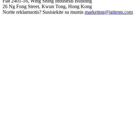
Flat 2401-16, Wing Shing Industrial Building
26 Ng Fong Street, Kwun Tong, Hong Kong
Norite reklamuotis? Susisiekite su mumis
marketing@igitems.com