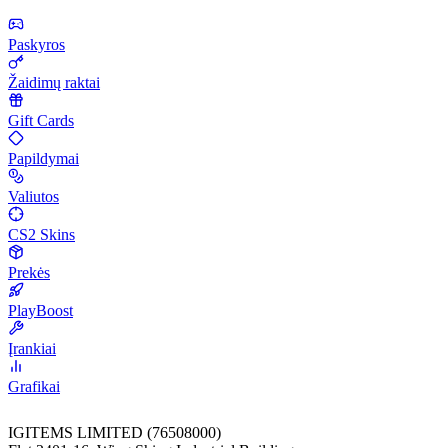
Paskyros
Žaidimų raktai
Gift Cards
Papildymai
Valiutos
CS2 Skins
Prekės
PlayBoost
Įrankiai
Grafikai
IGITEMS LIMITED (76508000)