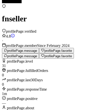
fnseller
profilePage.verified
4.8
·
profilePage.memberSince February 2024
profilePage.message
profilePage.favorite
profilePage.message
profilePage.favorite
profilePage.level
31
profilePage.fulfilledOrders
0
profilePage.last30Days
0
profilePage.responseTime
1m
profilePage.positive
—
profilePage.about