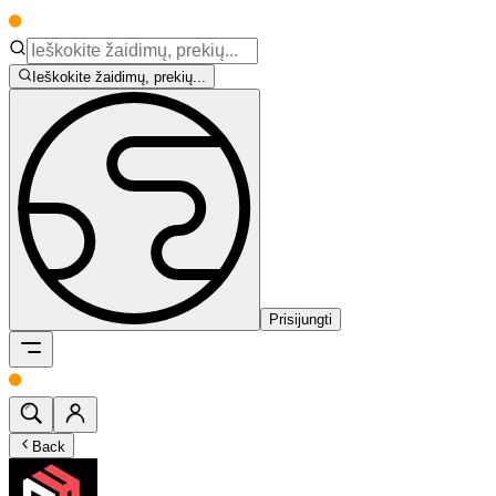
Ieškokite žaidimų, prekių...
Prisijungti
Back