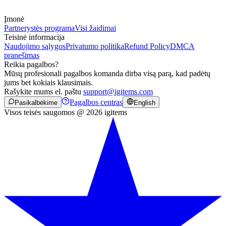
Įmonė
Partnerystės programa
Visi žaidimai
Teisinė informacija
Naudojimo sąlygos
Privatumo politika
Refund Policy
DMCA
pranešimas
Reikia pagalbos?
Mūsų profesionali pagalbos komanda dirba visą parą, kad padėtų
jums bet kokiais klausimais.
Rašykite mums el. paštu
support@igitems.com
Pagalbos centras
Pasikalbėkime
English
Visos teisės saugomos @ 2026 igitems