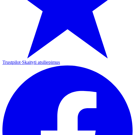
Trustpilot
·
Skaityti atsiliepimus