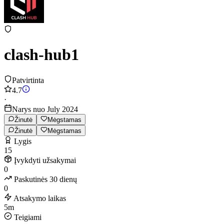
clash-hub1
Patvirtinta
4.7
·
Narys nuo July 2024
Žinutė
Mėgstamas
Žinutė
Mėgstamas
Lygis
15
Įvykdyti užsakymai
0
Paskutinės 30 dienų
0
Atsakymo laikas
5m
Teigiami