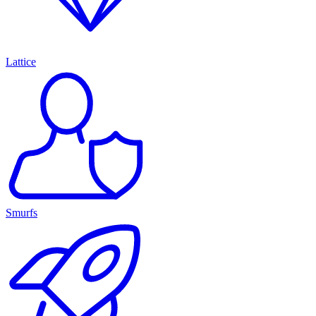
Lattice
Smurfs