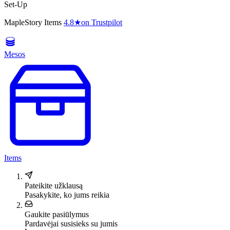
Set-Up
MapleStory Items
4.8
★
on Trustpilot
Mesos
Items
Pateikite užklausą
Pasakykite, ko jums reikia
Gaukite pasiūlymus
Pardavėjai susisieks su jumis