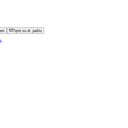
eam
Tęsti su el. paštu
a
.