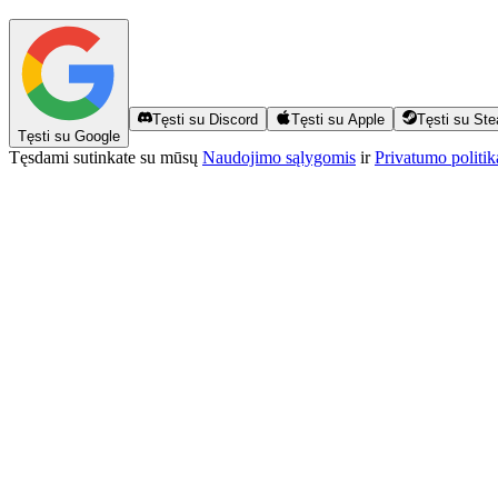
Tęsti su Discord
Tęsti su Apple
Tęsti su St
Tęsti su Google
Tęsdami sutinkate su mūsų
Naudojimo sąlygomis
ir
Privatumo politik