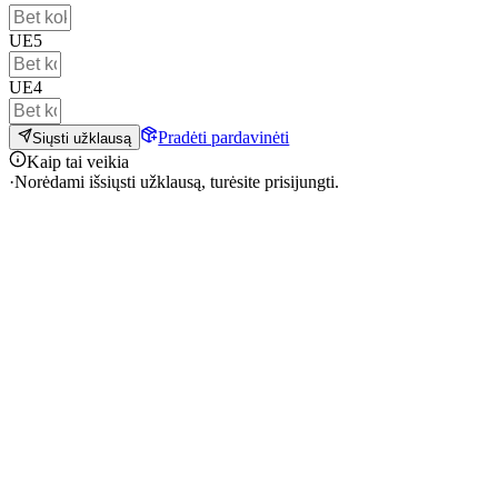
UE5
UE4
Pradėti pardavinėti
Siųsti užklausą
Kaip tai veikia
·
Norėdami išsiųsti užklausą, turėsite prisijungti.