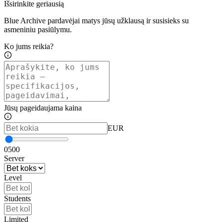
Išsirinkite geriausią
Blue Archive pardavėjai matys jūsų užklausą ir susisieks su
asmeniniu pasiūlymu.
Ko jums reikia?
Jūsų pageidaujama kaina
EUR
0
500
Server
Level
Students
Limited