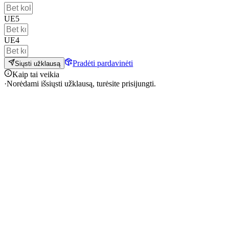
UE5
UE4
Pradėti pardavinėti
Siųsti užklausą
Kaip tai veikia
·
Norėdami išsiųsti užklausą, turėsite prisijungti.