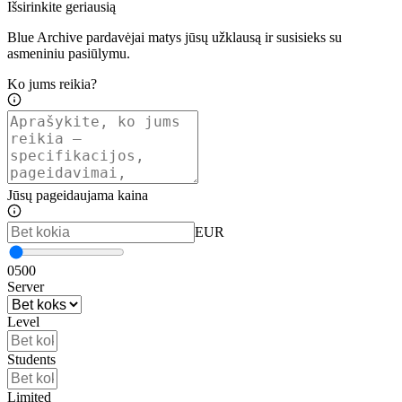
Išsirinkite geriausią
Blue Archive pardavėjai matys jūsų užklausą ir susisieks su
asmeniniu pasiūlymu.
Ko jums reikia?
Jūsų pageidaujama kaina
EUR
0
500
Server
Level
Students
Limited