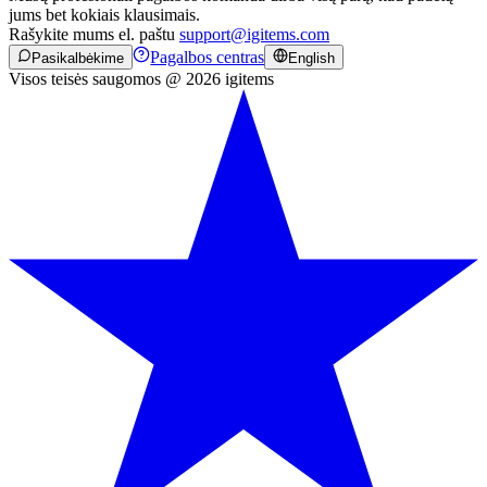
jums bet kokiais klausimais.
Rašykite mums el. paštu
support@igitems.com
Pagalbos centras
Pasikalbėkime
English
Visos teisės saugomos @ 2026 igitems