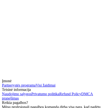
Įmonė
Partnerystės programa
Visi žaidimai
Teisinė informacija
Naudojimo sąlygos
Privatumo politika
Refund Policy
DMCA
pranešimas
Reikia pagalbos?
Mūsų profesionali pagalbos komanda dirba visą parą, kad padėtų