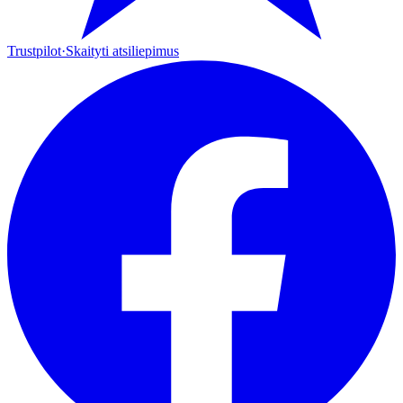
Trustpilot
·
Skaityti atsiliepimus