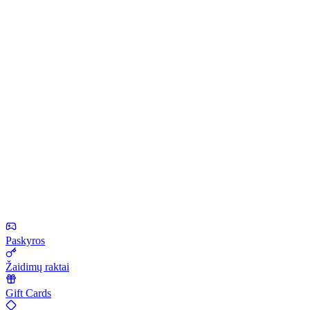
Paskyros
Žaidimų raktai
Gift Cards