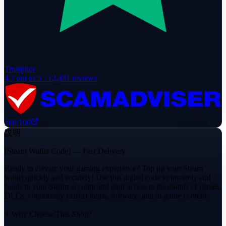
Trustpilot
4.7
out of 5 ·
12,431
reviews
100
/100
説明
[Steam Wallet Code] — Fast Delivery
Ready to elevate your gaming experience? Top up your Steam
wallet quickly and securely! Use this digital code to instantly add
funds to your Steam account and gain access to thousands of games,
DLCs, community market items, software, and in-game content.
⚡ Why Choose This Shop?