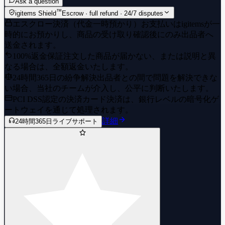
Click your account name (top right) > Account details.
Ask a question
™
igitems Shield
Escrow · full refund · 24/7 disputes
Click "+ Add funds to your Steam Wallet" > "Redeem a
エスクロー決済（代金一時預かり）
お支払いはigitemsが一
Steam Wallet Code".
時的にお預かりし、商品の受け取り確認後にのみ出品者へ
Enter your code exactly as provided and click Continue.
送金されます。
100%返金保証
注文した商品が届かない、または説明と異
🔒 Friendly Reminder: Please confirm delivery on the platform as
なる場合は、全額返金いたします。
soon as you have successfully redeemed your code. If you face any
24時間365日の紛争解決
出品者との間で問題を解決できな
issues, message me directly through the order chat before leaving
い場合、当社のチームが介入し、公平に判断いたします。
feedback—I am always happy to assist!
PCI DSS認定の決済
カード決済は、銀行レベルの暗号化ゲ
ートウェイを通じて処理されます。
詳細
24時間365日ライブサポート