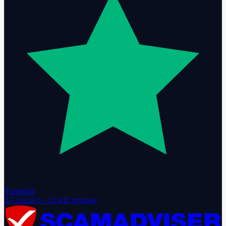
Trustpilot
4.7
out of 5 ·
12,431
reviews