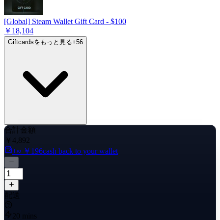
[Global] Steam Wallet Gift Card - $100
￥18,104
Giftcardsをもっと見る
+
56
合計金額
￥4,892
+≈ ￥196
cash back to your wallet
配送
20 mins