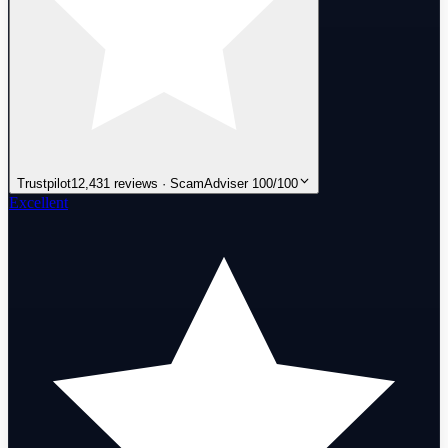
Trustpilot
12,431 reviews · ScamAdviser 100/100
Excellent