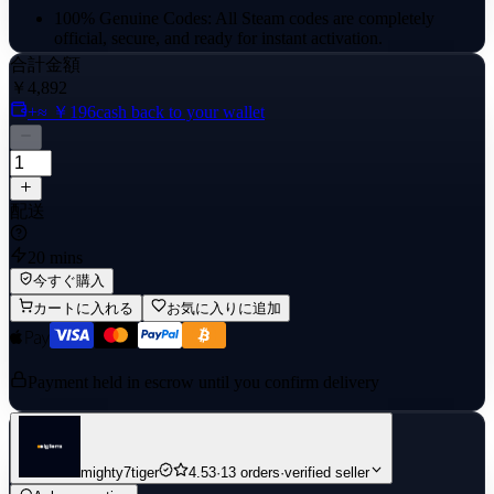
100% Genuine Codes: All Steam codes are completely
official, secure, and ready for instant activation.
合計金額
Reliable Delivery: Your activation code will be delivered
￥4,892
directly through the platform's messaging system.
+≈ ￥196
cash back to your wallet
Dedicated Support: Fast responses and helpful guidance if
you have any questions.
📝 Product Specifications:
配送
Platform: Steam (PC / Mac / Deck)
20 mins
Type: Digital Wallet Code / E-PIN
今すぐ購入
⚠️ Region Warning: Please ensure the region of the product matches
カートに入れる
お気に入りに追加
your Steam account's designated region/currency. Steam strictly
restricts cross-region wallet code activation. Digital codes cannot be
returned, exchanged, or refunded once delivered.
Payment held in escrow until you confirm delivery
🎮 How to Redeem:
Launch Steam or visit and log in.
mighty7tiger
4.53
·
13 orders
·
verified seller