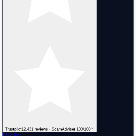
Trustpilot
12,431 reviews · ScamAdviser 100/100
Excellent