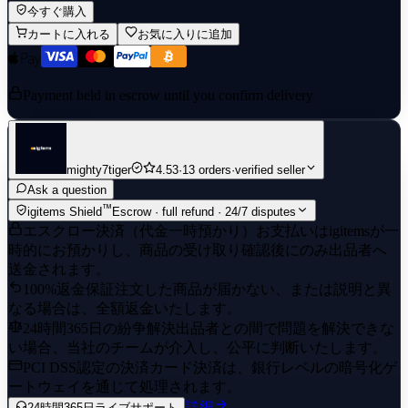
今すぐ購入
カートに入れる
お気に入りに追加
Payment held in escrow until you confirm delivery
mighty7tiger
4.53
·
13 orders
·
verified seller
Ask a question
™
igitems Shield
Escrow · full refund · 24/7 disputes
エスクロー決済（代金一時預かり）
お支払いはigitemsが一
時的にお預かりし、商品の受け取り確認後にのみ出品者へ
送金されます。
100%返金保証
注文した商品が届かない、または説明と異
なる場合は、全額返金いたします。
24時間365日の紛争解決
出品者との間で問題を解決できな
い場合、当社のチームが介入し、公平に判断いたします。
PCI DSS認定の決済
カード決済は、銀行レベルの暗号化ゲ
ートウェイを通じて処理されます。
詳細
24時間365日ライブサポート