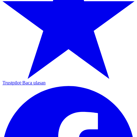
Trustpilot
·
Baca ulasan