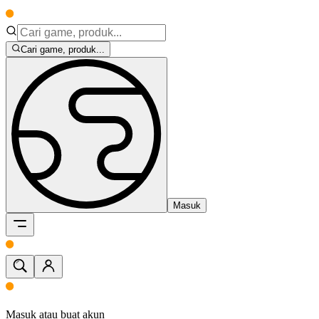
Cari game, produk...
Masuk
Masuk atau buat akun