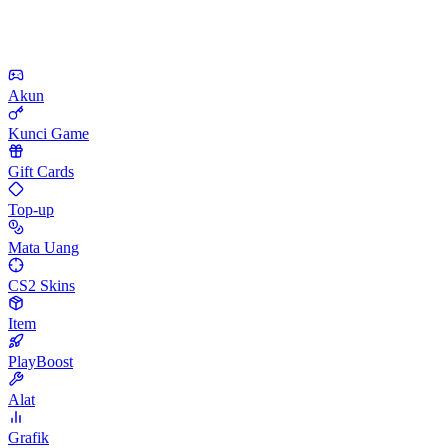
Akun
Kunci Game
Gift Cards
Top-up
Mata Uang
CS2 Skins
Item
PlayBoost
Alat
Grafik