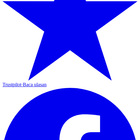
Trustpilot
·
Baca ulasan