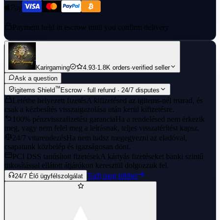
Payment held in escrow until you confirm delivery
Karirgaming
4.93
·
1.8K orders
·
verified seller
Ask a question
™
igitems Shield
Escrow · full refund · 24/7 disputes
Letétbe helyezett fizetés
A kifizetésed az igitems-nél marad, és
csak a kézbesítés visszaigazolása után kerül kifizetésre.
100% pénzvisszafizetési garancia
Ha a rendelésed nem érkezik
meg, vagy nem felel meg a leírásnak, teljes visszatérítést kapsz.
24/7 vitarendezés
Ha nem tudsz megegyezni az eladóval,
csapatunk közbelép és igazságosan dönt.
PCI DSS tanúsított fizetések
A kártyás fizetéseket banki szintű
titkosítással ellátott átjárókon keresztül dolgozzuk fel.
Tudj meg többet
24/7 Élő ügyfélszolgálat