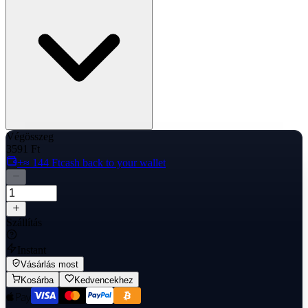
Végösszeg
3591 Ft
+≈ 144 Ft
cash back to your wallet
Szállítás
Instant
Vásárlás most
Kosárba
Kedvencekhez