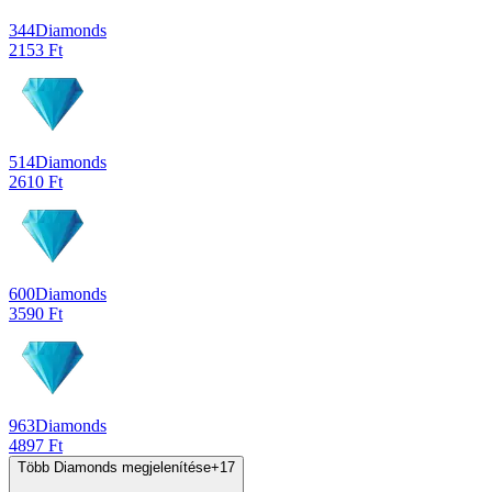
344
Diamonds
2153 Ft
514
Diamonds
2610 Ft
600
Diamonds
3590 Ft
963
Diamonds
4897 Ft
Több Diamonds megjelenítése
+
17