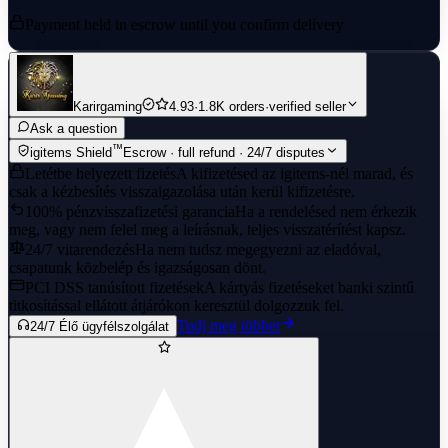
Payment held in escrow until you confirm delivery
Karirgaming
4.93
·
1.8K orders
·
verified seller
Ask a question
™
igitems Shield
Escrow · full refund · 24/7 disputes
Letétbe helyezett fizetés
A kifizetésed az igitems-nél marad, és
csak a kézbesítés visszaigazolása után kerül kifizetésre.
100% pénzvisszafizetési garancia
Ha a rendelésed nem érkezik
meg, vagy nem felel meg a leírásnak, teljes visszatérítést kapsz.
24/7 vitarendezés
Ha nem tudsz megegyezni az eladóval,
csapatunk közbelép és igazságosan dönt.
PCI DSS tanúsított fizetések
A kártyás fizetéseket banki szintű
titkosítással ellátott átjárókon keresztül dolgozzuk fel.
Tudj meg többet
24/7 Élő ügyfélszolgálat