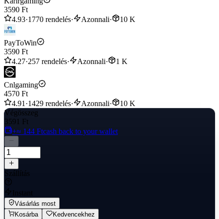
Karirgaming
3590 Ft
Delivery completed within 1-5 minutes
4.93
·
1770 rendelés
·
Azonnali
·
10 K
PayToWin
3590 Ft
4.27
·
257 rendelés
·
Azonnali
·
1 K
Cnlgaming
4570 Ft
4.91
·
1429 rendelés
·
Azonnali
·
10 K
Végösszeg
3591 Ft
+≈ 144 Ft
cash back to your wallet
Szállítás
Instant
Vásárlás most
Kosárba
Kedvencekhez