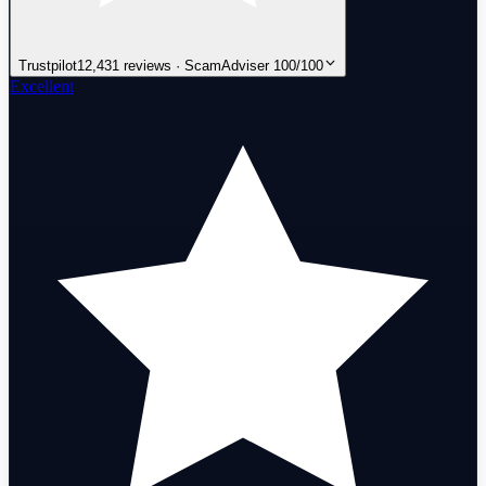
Trustpilot
12,431 reviews · ScamAdviser 100/100
Excellent