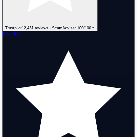
Trustpilot
12,431 reviews · ScamAdviser 100/100
Excellent