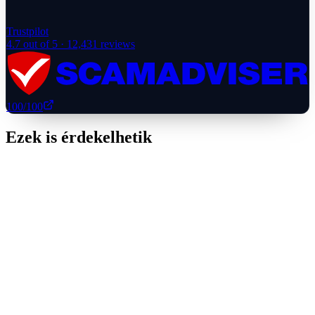
Trustpilot
4.7
out of 5 ·
12,431
reviews
100
/100
Ezek is érdekelhetik