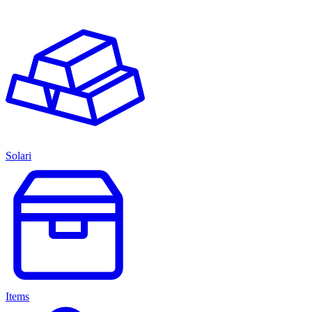
Solari
Items