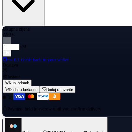
Ukupna cijena
2,90 €
×M
+≈ 0,1 €
cash back to your wallet
Dostava
Instant
Kupi odmah
Dodaj u košaricu
Dodaj u favorite
Payment held in escrow until you confirm delivery