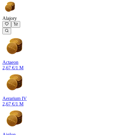
Alajory
Actaeon
2,67 €
/1 M
Aerarium IV
2,67 €
/1 M
Aiglon