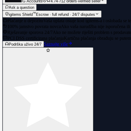
IG Accounts
4.74
·
712 orders
·
verified seller
Ask a question
™
igitems Shield
Escrow · full refund · 24/7 disputes
Plaćanje u depozitu
Vaša uplata ostaje kod igitems-a i oslobađa se t
100% jamstvo povrata novca
Ako vaša narudžba nije isporučena ili
Rješavanje sporova 24/7
Ako ne možete riješiti problem s prodavate
PCI DSS certificirana plaćanja
Kartična plaćanja obrađuju se putem 
Saznajte više
Podrška uživo 24/7