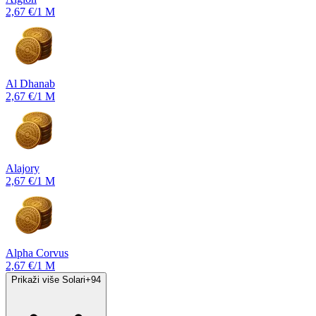
2,67 €
/1 M
Al Dhanab
2,67 €
/1 M
Alajory
2,67 €
/1 M
Alpha Corvus
2,67 €
/1 M
Prikaži više Solari
+
94