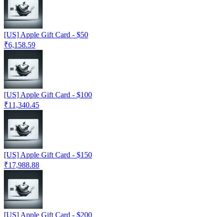
[US] Apple Gift Card - $50
₹6,158.59
[US] Apple Gift Card - $100
₹11,340.45
[US] Apple Gift Card - $150
₹17,988.88
[US] Apple Gift Card - $200