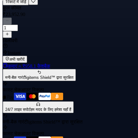
कार्ट में जोड़ें
कुल कीमत
₹23,952.90
डिलीवरी
Instant
अभी खरीदें
कमाएं
≈ ₹958.1
कैशबैक
मनी-बैक गारंटी
igitems Shield™ द्वारा सुरक्षित
फास्ट चेकआउट विकल्प
24/7 लाइव सपोर्ट
हम मदद के लिए हमेशा यहाँ हैं
मनी-बैक गारंटी
igitems Shield™ द्वारा सुरक्षित
फास्ट चेकआउट विकल्प