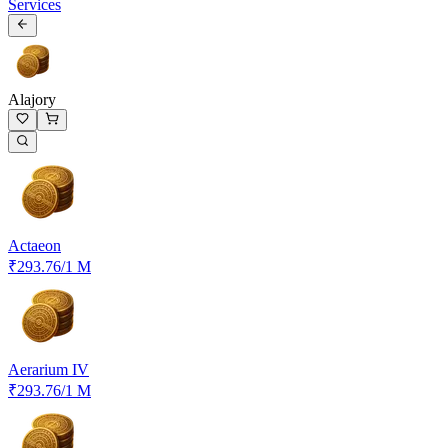
Services
Alajory
Actaeon
₹293.76
/1 M
Aerarium IV
₹293.76
/1 M