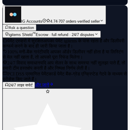
IG Accounts
4.74
·
707 orders
·
verified seller
Ask a question
™
igitems Shield
Escrow · full refund · 24/7 disputes
पेमेंट एस्क्रो में सुरक्षित
आपका पेमेंट igitems के पास रहता है और डिलीवरी
कन्फर्म करने के बाद ही जारी किया जाता है।
100% मनी-बैक गारंटी
यदि आपका ऑर्डर डिलीवर नहीं होता है या लिस्टिंग
से मेल नहीं खाता है, तो आपको पूरा रिफंड मिलेगा।
24/7 विवाद समाधान
यदि आप सेलर के साथ समस्या नहीं सुलझा पाते हैं, तो
हमारी टीम हस्तक्षेप करती है और निष्पक्ष निर्णय लेती है।
PCI DSS प्रमाणित पेमेंट
कार्ड पेमेंट बैंक-ग्रेड एन्क्रिप्टेड गेटवे के माध्यम से
प्रोसेस किए जाते हैं।
और जानें
24/7 लाइव सपोर्ट