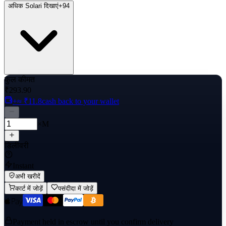
अधिक Solari दिखाएं
+
94
कुल कीमत
₹293.90
+≈ ₹11.8
cash back to your wallet
×M
डिलीवरी
Instant
अभी खरीदें
कार्ट में जोड़ें
पसंदीदा में जोड़ें
Payment held in escrow until you confirm delivery