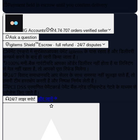
Payment held in escrow until you confirm delivery
IG Accounts
4.74
·
707 orders
·
verified seller
Ask a question
™
igitems Shield
Escrow · full refund · 24/7 disputes
पेमेंट एस्क्रो में सुरक्षित
आपका पेमेंट igitems के पास रहता है और डिलीवरी
कन्फर्म करने के बाद ही जारी किया जाता है।
100% मनी-बैक गारंटी
यदि आपका ऑर्डर डिलीवर नहीं होता है या लिस्टिंग
से मेल नहीं खाता है, तो आपको पूरा रिफंड मिलेगा।
24/7 विवाद समाधान
यदि आप सेलर के साथ समस्या नहीं सुलझा पाते हैं, तो
हमारी टीम हस्तक्षेप करती है और निष्पक्ष निर्णय लेती है।
PCI DSS प्रमाणित पेमेंट
कार्ड पेमेंट बैंक-ग्रेड एन्क्रिप्टेड गेटवे के माध्यम से
प्रोसेस किए जाते हैं।
और जानें
24/7 लाइव सपोर्ट