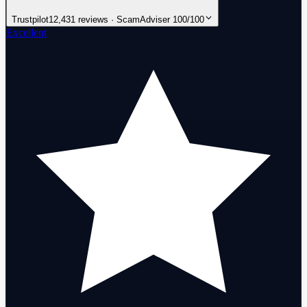
Trustpilot
12,431 reviews · ScamAdviser 100/100
Excellent