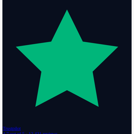
Trustpilot
4.7
out of 5 ·
12,431
reviews