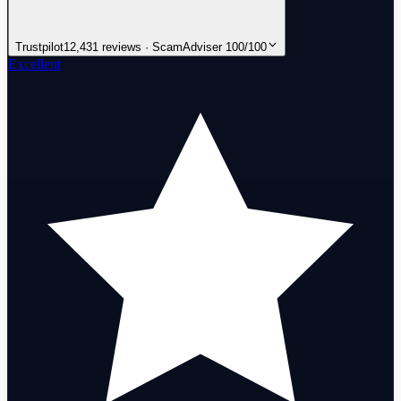
Trustpilot
12,431 reviews · ScamAdviser 100/100
Excellent