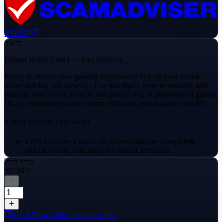
100
/100
תיאור
[Steam Wallet Code] — Fast Delivery
Ready to elevate your gaming experience? Top up your Steam
wallet quickly and securely! Use this digital code to instantly add
funds to your Steam account and gain access to thousands of games,
DLCs, community market items, software, and in-game content.
⚡ Why Choose This Shop?
100% Genuine Codes: All Steam codes are completely
official, secure, and ready for instant activation.
מחיר כולל
Reliable Delivery: Your activation code will be delivered
‏92.90 ‏₪
directly through the platform's messaging system.
Dedicated Support: Fast responses and helpful guidance if
you have any questions.
cash back to your wallet
+≈ ‏3.7 ‏₪
📝 Product Specifications: