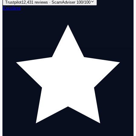
Trustpilot
12,431 reviews · ScamAdviser 100/100
Excellent