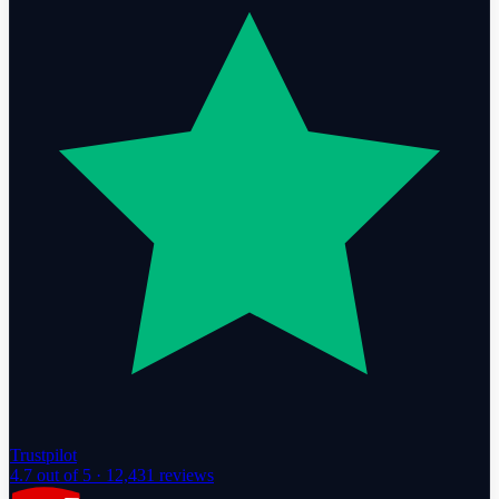
Trustpilot
4.7
out of 5 ·
12,431
reviews