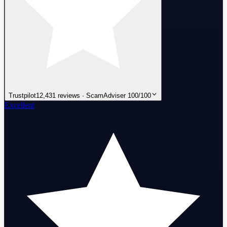
Trustpilot
12,431 reviews · ScamAdviser 100/100
Excellent