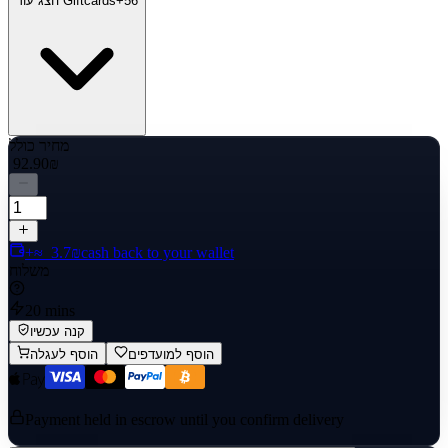
56
+
הצג עוד Giftcards
מחיר כולל
‏92.90 ‏₪
cash back to your wallet
+≈ ‏3.7 ‏₪
משלוח
20 mins
קנה עכשיו
הוסף למועדפים
הוסף לעגלה
Payment held in escrow until you confirm delivery