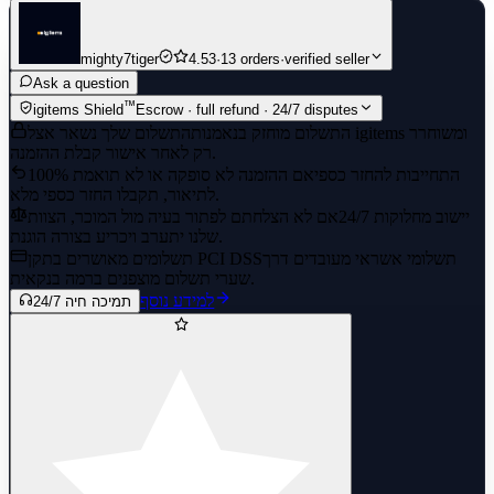
mighty7tiger
4.53
·
13 orders
·
verified seller
Ask a question
™
igitems Shield
Escrow · full refund · 24/7 disputes
התשלום מוחזק בנאמנות
התשלום שלך נשאר אצל igitems ומשוחרר
רק לאחר אישור קבלת ההזמנה.
100% התחייבות להחזר כספי
אם ההזמנה לא סופקה או לא תואמת
לתיאור, תקבלו החזר כספי מלא.
יישוב מחלוקות 24/7
אם לא הצלחתם לפתור בעיה מול המוכר, הצוות
שלנו יתערב ויכריע בצורה הוגנת.
תשלומי אשראי מעובדים דרך
תשלומים מאושרים בתקן PCI DSS
שערי תשלום מוצפנים ברמה בנקאית.
למידע נוסף
תמיכה חיה 24/7