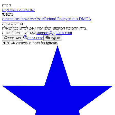
חברה
שותפים
כל המשחקים
משפטי
הודעת DMCA
Refund Policy
תנאי שימוש
מדיניות פרטיות
צריכים עזרה?
צוות התמיכה המקצועי שלנו זמין 24/7 לסייע בכל שאלה.
support@igitems.com
שלחו לנו מייל לכתובת
מרכז עזרה
English
בואו נדבר
כל הזכויות שמורות @ 2026 igitems