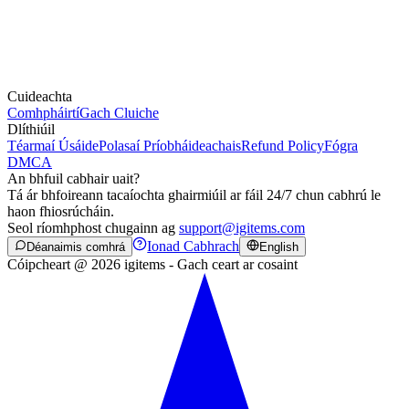
Cuideachta
Comhpháirtí
Gach Cluiche
Dlíthiúil
Téarmaí Úsáide
Polasaí Príobháideachais
Refund Policy
Fógra
DMCA
An bhfuil cabhair uait?
Tá ár bhfoireann tacaíochta ghairmiúil ar fáil 24/7 chun cabhrú le
haon fhiosrúcháin.
Seol ríomhphost chugainn ag
support@igitems.com
Ionad Cabhrach
Déanaimis comhrá
English
Cóipcheart @ 2026 igitems - Gach ceart ar cosaint