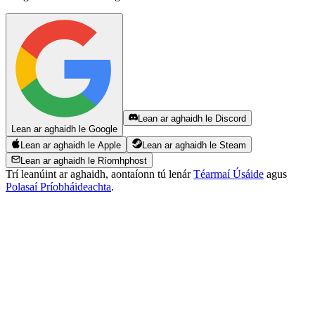
Lean ar aghaidh le Discord
Lean ar aghaidh le Google
Lean ar aghaidh le Apple
Lean ar aghaidh le Steam
Lean ar aghaidh le Ríomhphost
Trí leanúint ar aghaidh, aontaíonn tú lenár
Téarmaí Úsáide
agus
Polasaí Príobháideachta
.