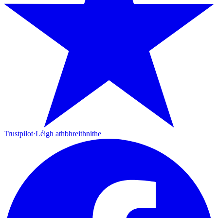
Trustpilot
·
Léigh athbhreithnithe