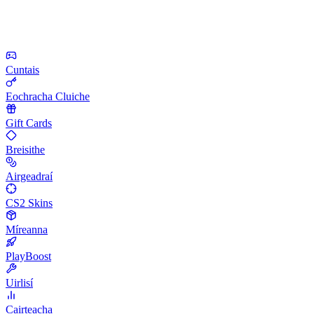
Cuntais
Eochracha Cluiche
Gift Cards
Breisithe
Airgeadraí
CS2 Skins
Míreanna
PlayBoost
Uirlisí
Cairteacha