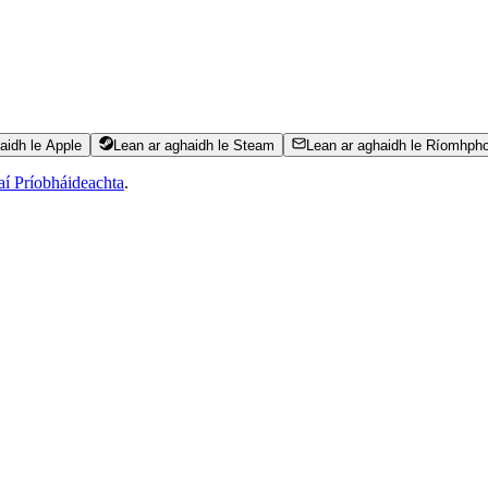
aidh le Apple
Lean ar aghaidh le Steam
Lean ar aghaidh le Ríomhph
aí Príobháideachta
.