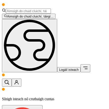
Aimsigh do chuid cluichí, táirgí...
Logáil isteach
Sínigh isteach nó cruthaigh cuntas