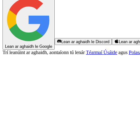
Lean ar aghaidh le Discord
Lean ar agh
Lean ar aghaidh le Google
Trí leanúint ar aghaidh, aontaíonn tú lenár
Téarmaí Úsáide
agus
Polas