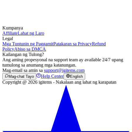
Kumpanya
Affiliate
Lahat ng Laro
Legal
Mga Tuntunin ng Paggamit
Patakaran sa Privacy
Refund
Policy
Abiso sa DMCA
Kailangan ng Tulong?
Ang aming propesyonal na support team ay available 24/7 upang
tumulong sa anumang mga katanungan.
Mag-email sa amin sa
support@igitems.com
Help Center
Mag-chat Tayo
English
Copyright @ 2026 igitems - Nakalaan ang lahat ng karapatan