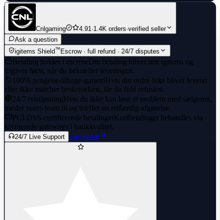
Cnlgaming
4.91
·
1.4K orders
·
verified seller
Ask a question
™
igitems Shield
Escrow · full refund · 24/7 disputes
Betaling holdes i escrow
Din betaling bliver hos igitems og
frigives først, når du bekræfter leveringen.
100% pengene-tilbage-garanti
Hvis din ordre ikke bliver leveret
eller ikke matcher beskrivelsen, får du fuld refusion.
24/7 tvistløsning
Hvis du ikke kan løse et problem med sælgeren,
træder vores team til og træffer en retfærdig afgørelse.
PCI DSS-certificerede betalinger
Kortbetalinger behandles via
krypterede gateways i bankkvalitet.
Læs mere
24/7 Live Support