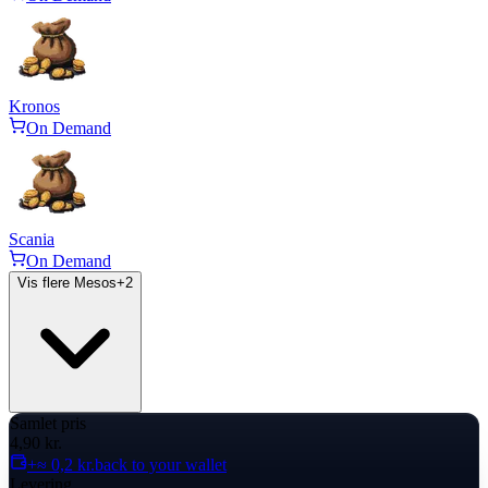
Kronos
On Demand
Scania
On Demand
Vis flere Mesos
+
2
Samlet pris
4,90 kr.
+≈ 0,2 kr.
back to your wallet
Levering