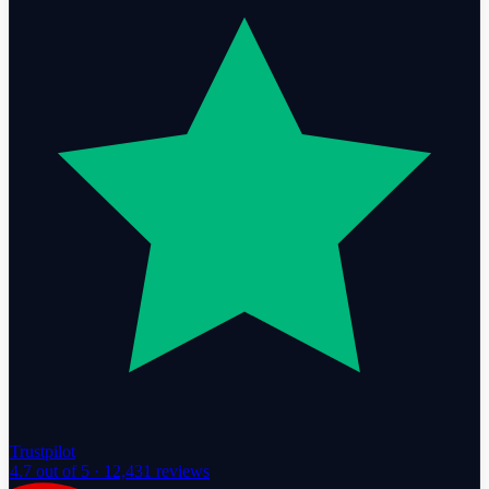
Trustpilot
4.7
out of 5 ·
12,431
reviews