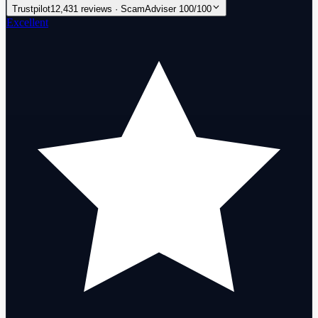
Trustpilot
12,431 reviews · ScamAdviser 100/100
Excellent