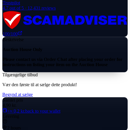
Trustpilot
4.7
out of 5 ·
12,431
reviews
100
/100
Beskrivelse
Auction House Only
Please contact us via Order Chat after placing your order for
instructions on listing your item on the Auction House
Tilgængelige tilbud
Vær den første til at sælge dette produkt!
Begynd at sælge
Samlet pris
4,90 kr.
+≈ 0,2 kr.
back to your wallet
Levering
2 hours