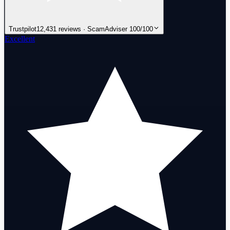
Trustpilot
12,431 reviews · ScamAdviser 100/100
Excellent