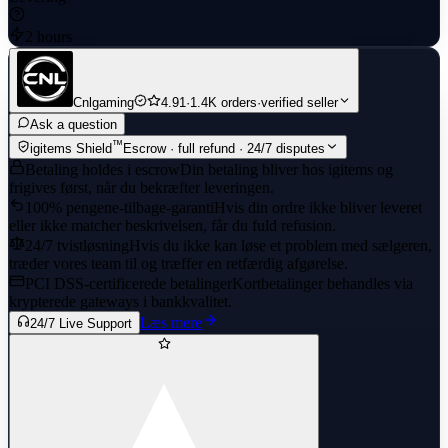
2 hours
Cnlgaming
4.91
·
1.4K orders
·
verified seller
Ask a question
™
igitems Shield
Escrow · full refund · 24/7 disputes
Betaling holdes i escrow
Din betaling bliver hos igitems og
frigives først, når du bekræfter leveringen.
100% pengene-tilbage-garanti
Hvis din ordre ikke bliver leveret
eller ikke matcher beskrivelsen, får du fuld refusion.
24/7 tvistløsning
Hvis du ikke kan løse et problem med sælgeren,
træder vores team til og træffer en retfærdig afgørelse.
PCI DSS-certificerede betalinger
Kortbetalinger behandles via
krypterede gateways i bankkvalitet.
Læs mere
24/7 Live Support