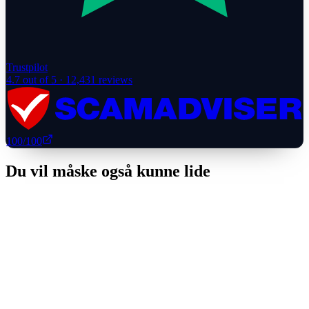
Trustpilot
4.7
out of 5 ·
12,431
reviews
100
/100
Du vil måske også kunne lide