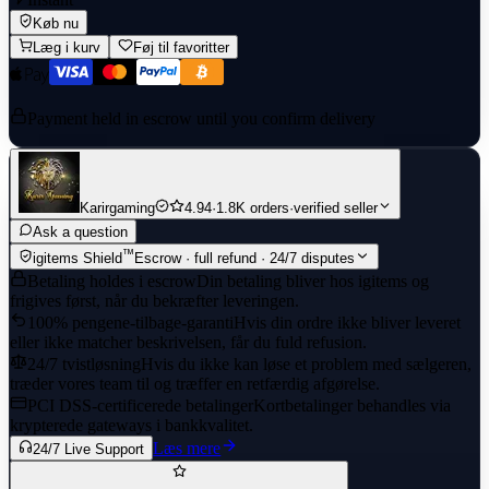
Køb nu
Læg i kurv
Føj til favoritter
Payment held in escrow until you confirm delivery
Karirgaming
4.94
·
1.8K orders
·
verified seller
Ask a question
™
igitems Shield
Escrow · full refund · 24/7 disputes
Betaling holdes i escrow
Din betaling bliver hos igitems og
frigives først, når du bekræfter leveringen.
100% pengene-tilbage-garanti
Hvis din ordre ikke bliver leveret
eller ikke matcher beskrivelsen, får du fuld refusion.
24/7 tvistløsning
Hvis du ikke kan løse et problem med sælgeren,
træder vores team til og træffer en retfærdig afgørelse.
PCI DSS-certificerede betalinger
Kortbetalinger behandles via
krypterede gateways i bankkvalitet.
Læs mere
24/7 Live Support