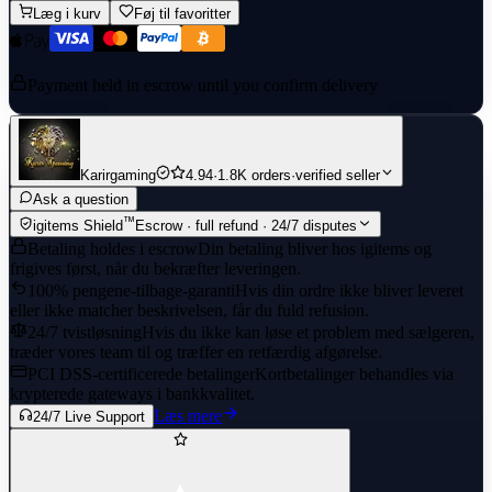
Læg i kurv
Føj til favoritter
Payment held in escrow until you confirm delivery
Karirgaming
4.94
·
1.8K orders
·
verified seller
Ask a question
™
igitems Shield
Escrow · full refund · 24/7 disputes
Betaling holdes i escrow
Din betaling bliver hos igitems og
frigives først, når du bekræfter leveringen.
100% pengene-tilbage-garanti
Hvis din ordre ikke bliver leveret
eller ikke matcher beskrivelsen, får du fuld refusion.
24/7 tvistløsning
Hvis du ikke kan løse et problem med sælgeren,
træder vores team til og træffer en retfærdig afgørelse.
PCI DSS-certificerede betalinger
Kortbetalinger behandles via
krypterede gateways i bankkvalitet.
Læs mere
24/7 Live Support