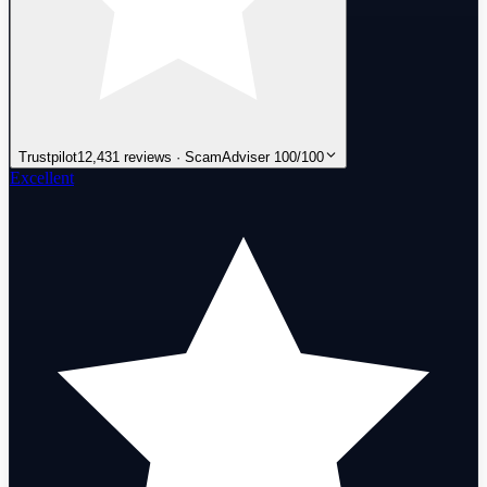
Trustpilot
12,431 reviews · ScamAdviser 100/100
Excellent