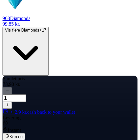
963
Diamonds
99,85 kr.
Vis flere Diamonds
+
17
Samlet pris
73,90 kr.
+≈ 2,9 kr.
cash back to your wallet
Levering
Instant
Køb nu