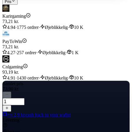
Pris
● You may stay logged in throughout the transaction, once the top-
up is completed, you will receive the diamonds in your ML account.
Karirgaming
73,21 kr.
Delivery completed within 1-5 minutes
4.94
·
1775 ordrer
·
Øjeblikkelig
·
10 K
PayToWin
73,21 kr.
4.27
·
257 ordrer
·
Øjeblikkelig
·
1 K
Cnlgaming
93,19 kr.
4.91
·
1430 ordrer
·
Øjeblikkelig
·
10 K
Samlet pris
73,90 kr.
+≈ 2,9 kr.
cash back to your wallet
Levering
Instant