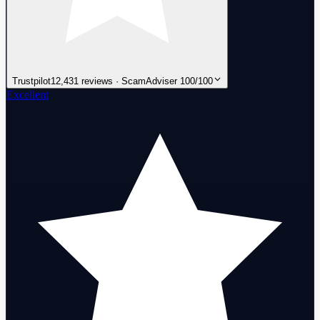
Trustpilot
12,431 reviews · ScamAdviser 100/100
Excellent