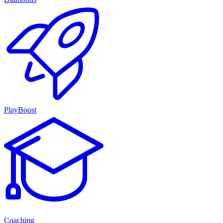
PlayBoost
Coaching