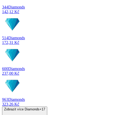
344
Diamonds
142,12 Kč
514
Diamonds
172,31 Kč
600
Diamonds
237,00 Kč
963
Diamonds
323,26 Kč
Zobrazit více Diamonds
+
17