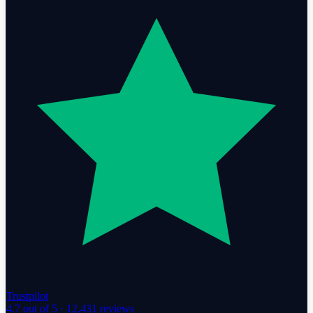
Trustpilot
4.7
out of 5 ·
12,431
reviews