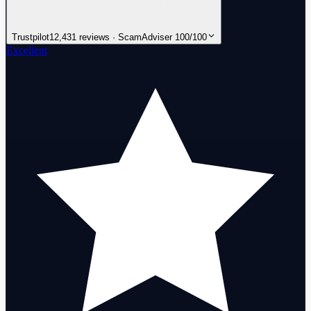
Trustpilot
12,431 reviews · ScamAdviser 100/100
Excellent