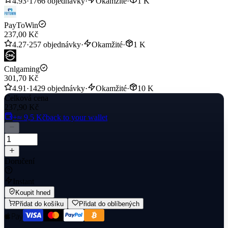
4.93
·
1766 objednávky
·
Okamžité
·
1 K
PayToWin
237,00 Kč
4.27
·
257 objednávky
·
Okamžité
·
1 K
Cnlgaming
301,70 Kč
4.91
·
1429 objednávky
·
Okamžité
·
10 K
Celková cena
237,90 Kč
+≈ 9,5 Kč
back to your wallet
Doručení
Instant
Koupit hned
Přidat do košíku
Přidat do oblíbených