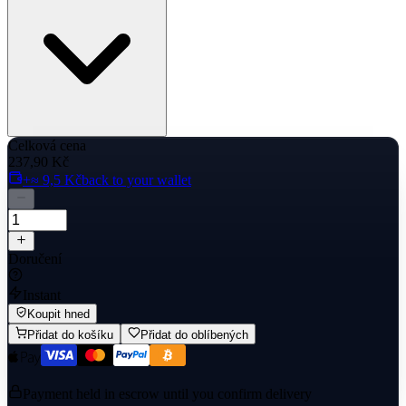
Celková cena
237,90 Kč
+≈ 9,5 Kč
back to your wallet
Doručení
Instant
Koupit hned
Přidat do košíku
Přidat do oblíbených
Payment held in escrow until you confirm delivery