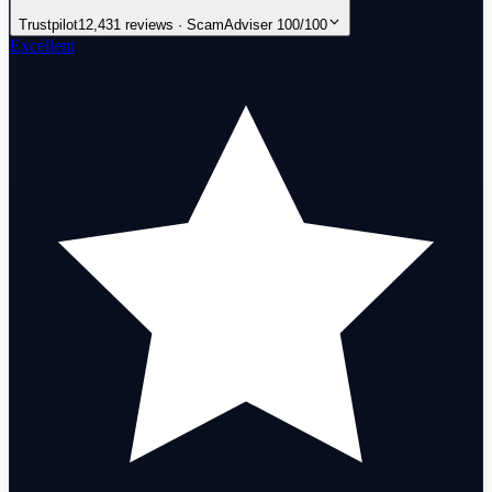
Trustpilot
12,431 reviews · ScamAdviser 100/100
Excellent