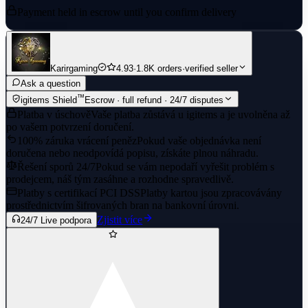
Payment held in escrow until you confirm delivery
Karirgaming
4.93
·
1.8K orders
·
verified seller
Ask a question
™
igitems Shield
Escrow · full refund · 24/7 disputes
Platba v úschově
Vaše platba zůstává u igitems a je uvolněna až
po vašem potvrzení doručení.
100% záruka vrácení peněz
Pokud vaše objednávka není
doručena nebo neodpovídá popisu, získáte plnou náhradu.
Řešení sporů 24/7
Pokud se vám nepodaří vyřešit problém s
prodejcem, náš tým zasáhne a rozhodne spravedlivě.
Platby s certifikací PCI DSS
Platby kartou jsou zpracovávány
prostřednictvím šifrovaných bran na bankovní úrovni.
Zjistit více
24/7 Live podpora