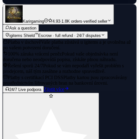
Karirgaming
4.93
·
1.8K orders
·
verified seller
Ask a question
™
igitems Shield
Escrow · full refund · 24/7 disputes
Platba v úschově
Vaše platba zůstává u igitems a je uvolněna až
po vašem potvrzení doručení.
100% záruka vrácení peněz
Pokud vaše objednávka není
doručena nebo neodpovídá popisu, získáte plnou náhradu.
Řešení sporů 24/7
Pokud se vám nepodaří vyřešit problém s
prodejcem, náš tým zasáhne a rozhodne spravedlivě.
Platby s certifikací PCI DSS
Platby kartou jsou zpracovávány
prostřednictvím šifrovaných bran na bankovní úrovni.
Zjistit více
24/7 Live podpora