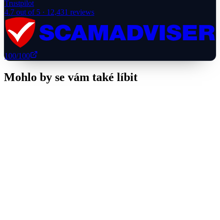
Trustpilot
4.7
out of 5 ·
12,431
reviews
100
/100
Mohlo by se vám také líbit