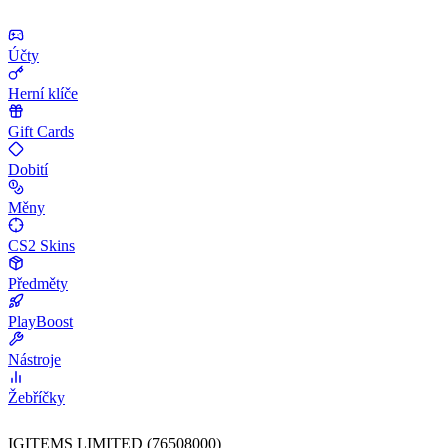
Účty
Herní klíče
Gift Cards
Dobití
Měny
CS2 Skins
Předměty
PlayBoost
Nástroje
Žebříčky
IGITEMS LIMITED (76508000)