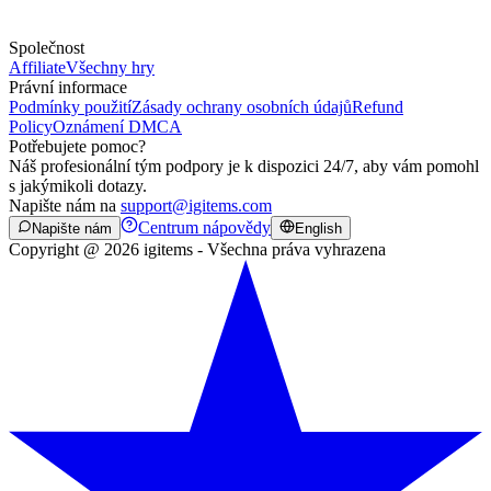
Společnost
Affiliate
Všechny hry
Právní informace
Podmínky použití
Zásady ochrany osobních údajů
Refund
Policy
Oznámení DMCA
Potřebujete pomoc?
Náš profesionální tým podpory je k dispozici 24/7, aby vám pomohl
s jakýmikoli dotazy.
Napište nám na
support@igitems.com
Centrum nápovědy
Napište nám
English
Copyright @ 2026 igitems - Všechna práva vyhrazena