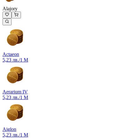
Alajory
Actaeon
5,23 лв.
/1 M
Aerarium IV
5,23 лв.
/1 M
Aiglon
5,23 лв.
/1 M