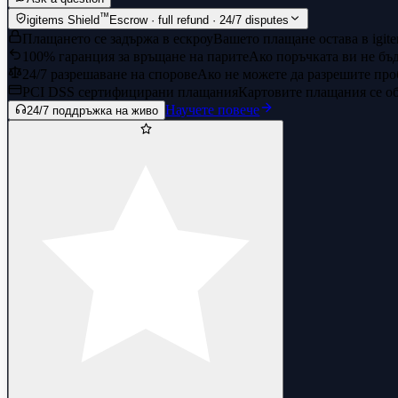
™
igitems Shield
Escrow · full refund · 24/7 disputes
Плащането се задържа в ескроу
Вашето плащане остава в igite
100% гаранция за връщане на парите
Ако поръчката ви не бъд
24/7 разрешаване на спорове
Ако не можете да разрешите про
PCI DSS сертифицирани плащания
Картовите плащания се об
Научете повече
24/7 поддръжка на живо