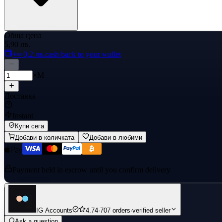
Обща цена
5,90 лв.
+≈ 0,2 лв.
cash back to your wallet
×M
Доставка
Instant
Купи сега
Добави в количката
Добави в любими
Payment held in escrow until you confirm delivery
IG Accounts
4.74
·
707 orders
·
verified seller
Ask a question