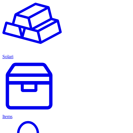
Solari
Items