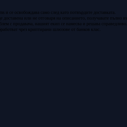
ms и се освобождава само след като потвърдите доставката.
е доставена или не отговаря на описанието, получавате пълно въ
блем с продавача, нашият екип се намесва и решава справедливо
работват чрез криптирани шлюзове от банков клас.