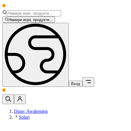
Намери игри, продукти...
Вход
Dune: Awakening
Solari