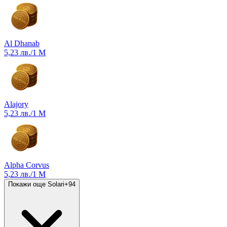
Al Dhanab
5,23 лв.
/1 M
Alajory
5,23 лв.
/1 M
Alpha Corvus
5,23 лв.
/1 M
Покажи още Solari
+
94