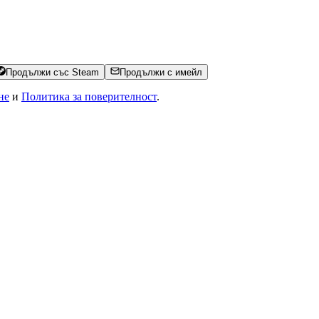
Продължи със Steam
Продължи с имейл
не
и
Политика за поверителност
.